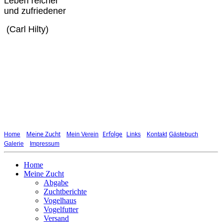
Leben reicher
und zufriedener
(Carl Hilty)
Meine Zucht
Erfolge
Home
Mein Verein
Links
Kontakt
Gästebuch
Galerie
Impressum
Home
Meine Zucht
Abgabe
Zuchtberichte
Vogelhaus
Vogelfutter
Versand